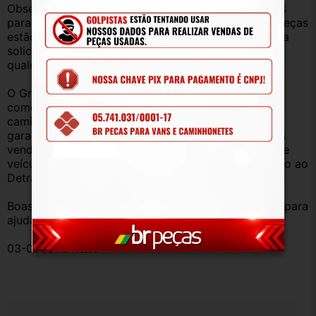
Observação: Considerando que recebemos veículos 
para retirada de peças diariamente, nem todas as peças 
estão anunciadas, desta forma, fique à vontade para 
solicitar qualquer peça, de qualquer veículo, em 
qualquer um de nossos anúncios.
O Grupo Br Truck Peças está há 25 anos 
comercializando peças para caminhões, vans, 
caminhonetes, automóveis e utilitários. Todas com 
garantia de procedência e funcionamento. Produtos 
vendidos somente com Nota Fiscal e proveniente de 
veículo sucata – TODOS devidamente baixados junto ao 
Detran.
Boas compras e sempre que precisar estamos aqui para 
ajudar!
03-098576- Ítalo