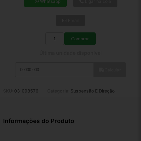
Whatsapp
Ligar na Loja
5x de R$ 133,42
6x de R$ 112,51
Email
7x de R$ 97,35
8x de R$ 86,30
9x de R$ 77,68
Comprar
Quantidade
10x de R$ 70,48
Última unidade disponível
11x de R$ 64,86
12x de R$ 60,20
Calcular
SKU:
03-098576
Categoria:
Suspensão E Direção
Informações do Produto