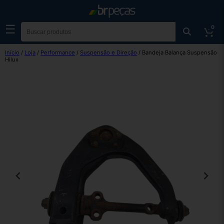
☰
0
Início
/
Loja
/
Performance
/
Suspensão e Direção
/ Bandeja Balança Suspensão
Hilux