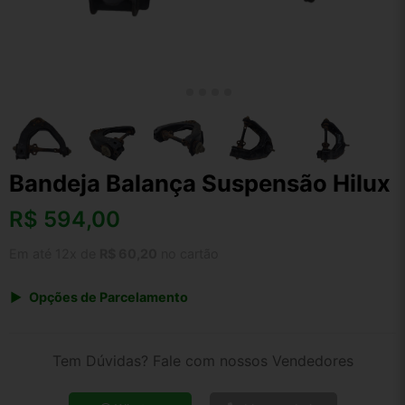
Bandeja Balança Suspensão Hilux
R$
594,00
Em até 12x de
R$ 60,20
no cartão
Opções de Parcelamento
1x de R$ 594,00 s/ juros
2x de R$ 319,69
Tem Dúvidas? Fale com nossos Vendedores
3x de R$ 216,28
4x de R$ 164,63