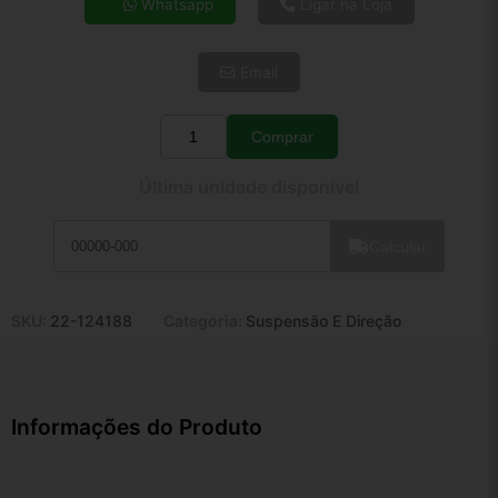
Whatsapp
Ligar na Loja
5x de R$ 77,72
6x de R$ 65,54
Email
7x de R$ 56,70
8x de R$ 50,27
9x de R$ 45,25
Comprar
Quantidade
10x de R$ 41,05
Última unidade disponível
11x de R$ 37,78
12x de R$ 35,06
Calcular
SKU:
22-124188
Categoria:
Suspensão E Direção
Informações do Produto