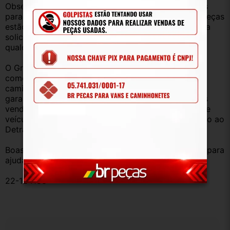
Observação: Considerando que recebemos veículos 
para retirada de peças diariamente, nem todas as peças 
estão anunciadas, desta forma, fique à vontade para 
solicitar qualquer peça, de qualquer veículo, em 
qualquer um de nossos anúncios.
O Grupo Br Truck Peças está há 25 anos 
comercializando peças para caminhões, vans, 
caminhonetes, automóveis e utilitários. Todas com 
garantia de procedência e funcionamento. Produtos 
vendidos somente com Nota Fiscal e proveniente de 
veículo sucata – TODOS devidamente baixados junto ao 
Detran.
Boas compras e sempre que precisar estamos aqui para 
ajudar!
22-124188