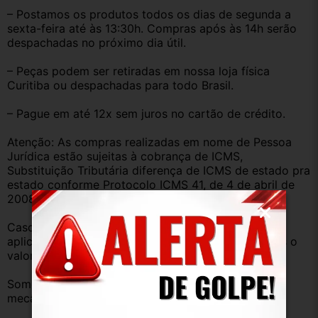
– Postamos os produtos todos os dias de segunda a 
sexta-feira até às 13:30h. Compras após às 14h serão 
despachadas no próximo dia útil.
– Peças podem ser retiradas em nossa loja física 
Curitiba ou despachadas para todo Brasil.
– Pague em até 12x sem juros no cartão de crédito.
Atenção: As compras realizadas em nome de Pessoa 
Jurídica estão sujeitas à cobrança de ICMS, 
Substituição Tributária diferença de ICMS de estado pra 
estado conforme Protocolo ICMS 41, de 4 de abril de 
2008.
Caso você tenha dúvidas sobre o percentual a ser 
aplicado, nos consulte através do campo perguntas o 
valor que será acrescentado.
Somos uma empresa com amplo estoque de peças 
mecânica, lataria, acessórios, entre outros.