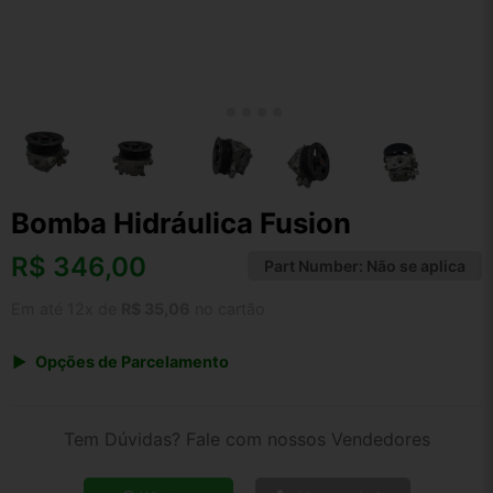
Bomba Hidráulica Fusion
R$
346,00
Part Number:
Não se aplica
Em até 12x de
R$ 35,06
no cartão
Opções de Parcelamento
1x de R$ 346,00 s/ juros
2x de R$ 186,22
Tem Dúvidas? Fale com nossos Vendedores
3x de R$ 125,98
4x de R$ 95,89