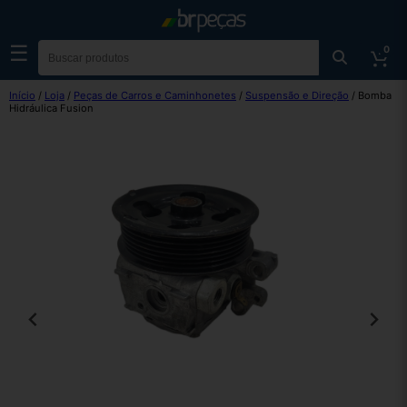
☰
0
Início
/
Loja
/
Peças de Carros e Caminhonetes
/
Suspensão e Direção
/ Bomba
Hidráulica Fusion