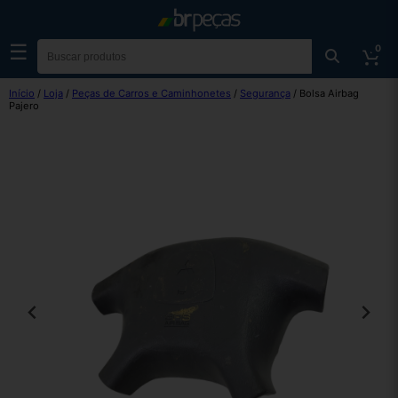
☰
0
Início
/
Loja
/
Peças de Carros e Caminhonetes
/
Segurança
/ Bolsa Airbag
Pajero