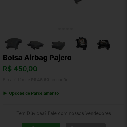
Bolsa Airbag Pajero
R$
450,00
Em até 12x de
R$ 45,60
no cartão
Opções de Parcelamento
1x de R$ 450,00 s/ juros
2x de R$ 242,19
Tem Dúvidas? Fale com nossos Vendedores
3x de R$ 163,85
4x de R$ 124,72