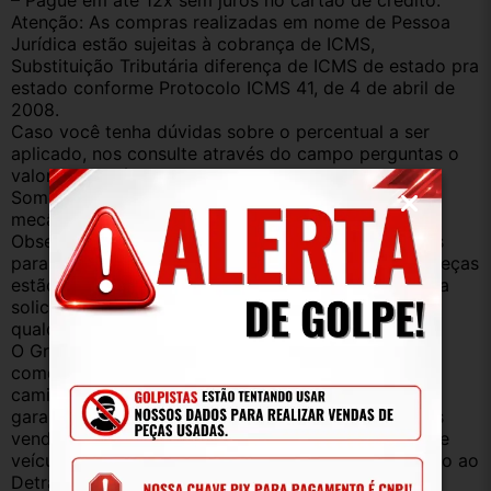
– Pague em até 12x sem juros no cartão de crédito.
Atenção: As compras realizadas em nome de Pessoa 
Jurídica estão sujeitas à cobrança de ICMS, 
Substituição Tributária diferença de ICMS de estado pra 
estado conforme Protocolo ICMS 41, de 4 de abril de 
2008. 
Caso você tenha dúvidas sobre o percentual a ser 
aplicado, nos consulte através do campo perguntas o 
valor que será acrescentado.
Somos uma empresa com amplo estoque de peças 
mecânica, lataria, acessórios, entre outros.
Observação: Considerando que recebemos veículos 
para retirada de peças diariamente, nem todas as peças 
estão anunciadas, desta forma, fique à vontade para 
solicitar qualquer peça, de qualquer veículo, em 
qualquer um de nossos anúncios.
O Grupo Br Truck Peças está há 25 anos 
comercializando peças para caminhões, vans, 
caminhonetes, automóveis e utilitários. Todas com 
garantia de procedência e funcionamento. Produtos 
vendidos somente com Nota Fiscal e proveniente de 
veículo sucata – TODOS devidamente baixados junto ao 
Detran.