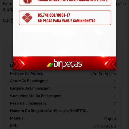
Boas compras e sempre que precisar estamos aqui para 
ajudar!
04-078883- Thais Anderson
Especificações
Marca:
Mitsubishi
Posição Do Airbag:
Não Se Aplica
Altura Da Embalagem:
1
Largura Da Embalagem:
1
Comprimento Da Embalagem:
1
Peso Da Embalagem:
1
Número De Registro/certificação INMETRO:
1
Modelo:
Pajero
SKU:
04-078883