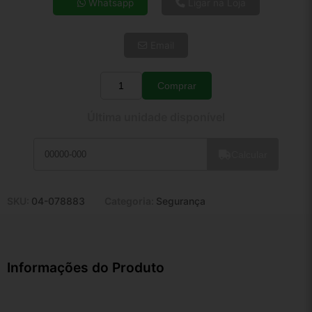
Whatsapp
Ligar na Loja
5x de R$ 101,08
6x de R$ 85,24
Email
7x de R$ 73,75
8x de R$ 65,38
9x de R$ 58,85
Comprar
Quantidade
10x de R$ 53,39
Última unidade disponível
11x de R$ 49,14
12x de R$ 45,60
Calcular
SKU:
04-078883
Categoria:
Segurança
Informações do Produto