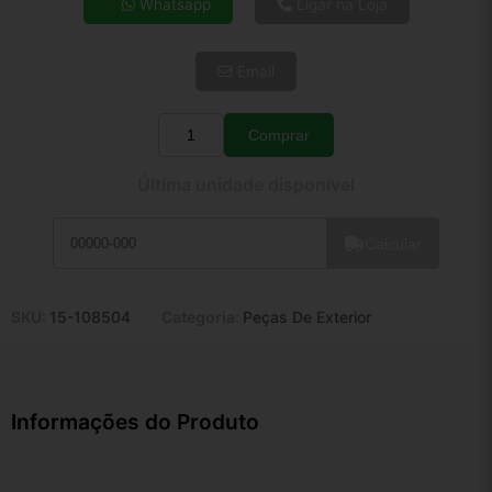
Whatsapp
Ligar na Loja
5x de R$ 26,51
6x de R$ 22,35
Email
7x de R$ 19,34
8x de R$ 17,14
9x de R$ 15,43
Comprar
Quantidade
10x de R$ 14,00
Última unidade disponível
11x de R$ 12,89
12x de R$ 11,96
Calcular
SKU:
15-108504
Categoria:
Peças De Exterior
Informações do Produto