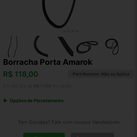
Borracha Porta Amarok
R$
118,00
Part Number:
Não se Aplica
Em até 12x de
R$ 11,96
no cartão
Opções de Parcelamento
1x de R$ 118,00 s/ juros
2x de R$ 63,51
Tem Dúvidas? Fale com nossos Vendedores
3x de R$ 42,96
4x de R$ 32,70