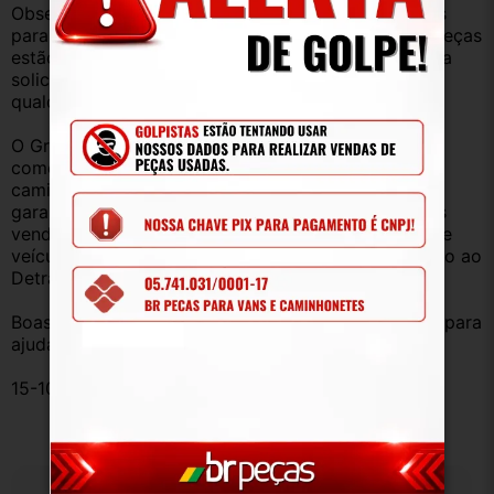
Observação: Considerando que recebemos veículos 
para retirada de peças diariamente, nem todas as peças 
estão anunciadas, desta forma, fique à vontade para 
solicitar qualquer peça, de qualquer veículo, em 
qualquer um de nossos anúncios.
O Grupo Br Truck Peças está há 25 anos 
comercializando peças para caminhões, vans, 
caminhonetes, automóveis e utilitários. Todas com 
garantia de procedência e funcionamento. Produtos 
vendidos somente com Nota Fiscal e proveniente de 
veículo sucata – TODOS devidamente baixados junto ao 
Detran.
Boas compras e sempre que precisar estamos aqui para 
ajudar!
15-108504