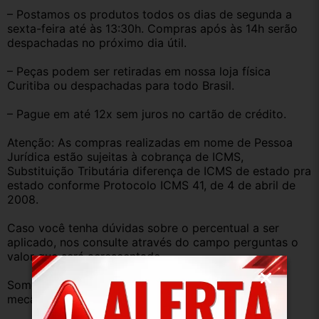
– Postamos os produtos todos os dias de segunda a 
sexta-feira até às 13:30h. Compras após às 14h serão 
despachadas no próximo dia útil.
– Peças podem ser retiradas em nossa loja física 
Curitiba ou despachadas para todo Brasil.
– Pague em até 12x sem juros no cartão de crédito.
Atenção: As compras realizadas em nome de Pessoa 
Jurídica estão sujeitas à cobrança de ICMS, 
Substituição Tributária diferença de ICMS de estado pra 
estado conforme Protocolo ICMS 41, de 4 de abril de 
2008.
Caso você tenha dúvidas sobre o percentual a ser 
aplicado, nos consulte através do campo perguntas o 
valor que será acrescentado.
Somos uma empresa com amplo estoque de peças 
mecânica, lataria, acessórios, entre outros.