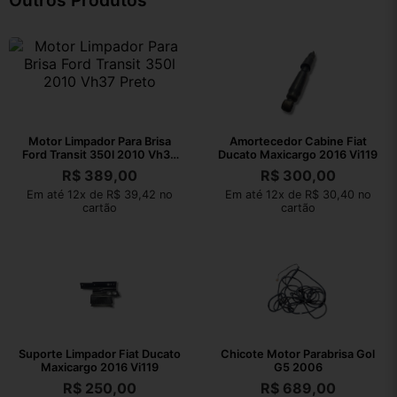
Outros Produtos
Motor Limpador Para Brisa
Amortecedor Cabine Fiat
Ford Transit 350l 2010 Vh37
Ducato Maxicargo 2016 Vi119
Preto
R$
389,00
R$
300,00
Em até 12x de R$ 39,42 no
Em até 12x de R$ 30,40 no
cartão
cartão
Suporte Limpador Fiat Ducato
Chicote Motor Parabrisa Gol
Maxicargo 2016 Vi119
G5 2006
R$
250,00
R$
689,00