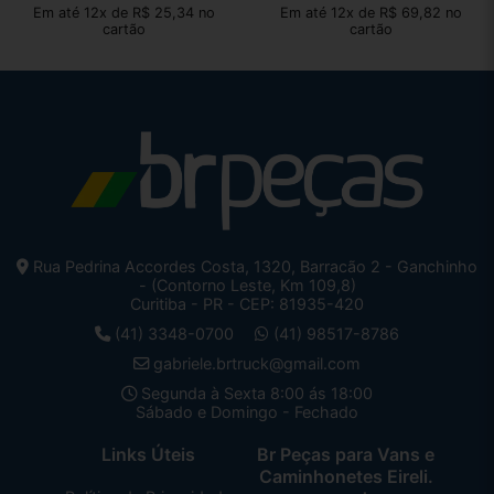
Em até 12x de R$ 25,34 no
Em até 12x de R$ 69,82 no
cartão
cartão
Rua Pedrina Accordes Costa, 1320, Barracão 2 - Ganchinho
- (Contorno Leste, Km 109,8)
Curitiba - PR - CEP: 81935-420
(41) 3348-0700
(41) 98517-8786
gabriele.brtruck@gmail.com
Segunda à Sexta 8:00 ás 18:00
Sábado e Domingo - Fechado
Links Úteis
Br Peças para Vans e
Caminhonetes Eireli.