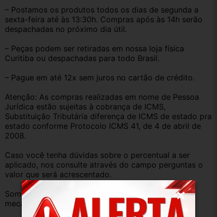
– Postamos os produtos todos os dias de segunda a 
sexta-feira até às 13:30h. Compras após às 14h serão 
despachadas no próximo dia útil.
– Peças podem ser retiradas em nossa loja física 
Curitiba ou despachadas para todo Brasil.
– Pague em até 12x sem juros no cartão de crédito.
Atenção: As compras realizadas em nome de Pessoa 
Jurídica estão sujeitas à cobrança de ICMS, 
Substituição Tributária diferença de ICMS de estado pra 
estado conforme Protocolo ICMS 41, de 4 de abril de 
2008.
Caso você tenha dúvidas sobre o percentual a ser 
aplicado, nos consulte através do campo perguntas o 
valor que será acrescentado.
Somos uma empresa com amplo estoque de peças 
mecânica, lataria, acessórios, entre outros.