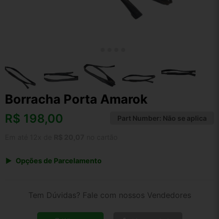
Borracha Porta Amarok
R$
198,00
Part Number:
Não se aplica
Em até 12x de
R$ 20,07
no cartão
Opções de Parcelamento
1x de R$ 198,00 s/ juros
2x de R$ 106,56
Tem Dúvidas? Fale com nossos Vendedores
3x de R$ 72,09
4x de R$ 54,88