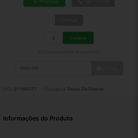
Whatsapp
Ligar na Loja
5x de R$ 44,47
6x de R$ 37,50
Email
7x de R$ 32,45
8x de R$ 28,77
9x de R$ 25,89
Comprar
Quantidade
10x de R$ 23,49
Última unidade disponível
11x de R$ 21,62
12x de R$ 20,07
Calcular
SKU:
01-094127
Categoria:
Peças De Exterior
Informações do Produto