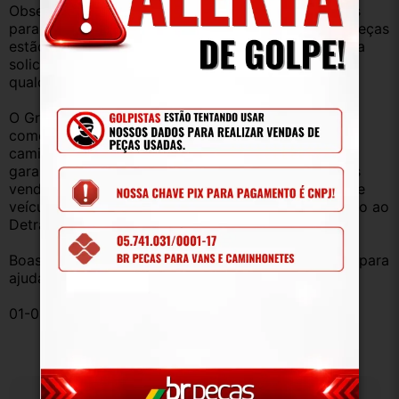
Observação: Considerando que recebemos veículos 
para retirada de peças diariamente, nem todas as peças 
estão anunciadas, desta forma, fique à vontade para 
solicitar qualquer peça, de qualquer veículo, em 
qualquer um de nossos anúncios.
O Grupo Br Truck Peças está há 25 anos 
comercializando peças para caminhões, vans, 
caminhonetes, automóveis e utilitários. Todas com 
garantia de procedência e funcionamento. Produtos 
vendidos somente com Nota Fiscal e proveniente de 
veículo sucata – TODOS devidamente baixados junto ao 
Detran.
Boas compras e sempre que precisar estamos aqui para 
ajudar!
01-094127