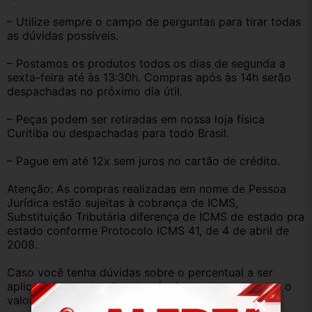
– Utilize sempre o campo de perguntas para tirar todas 
as dúvidas possíveis.
– Postamos os produtos todos os dias de segunda a 
sexta-feira até às 13:30h. Compras após às 14h serão 
despachadas no próximo dia útil.
– Peças podem ser retiradas em nossa loja física 
Curitiba ou despachadas para todo Brasil.
– Pague em até 12x sem juros no cartão de crédito.
Atenção: As compras realizadas em nome de Pessoa 
Jurídica estão sujeitas à cobrança de ICMS, 
Substituição Tributária diferença de ICMS de estado pra 
estado conforme Protocolo ICMS 41, de 4 de abril de 
2008.
Caso você tenha dúvidas sobre o percentual a ser 
aplicado, nos consulte através do campo perguntas o 
valor que será acrescentado.