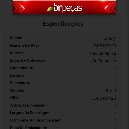
Especificações
Marca:
Cherry
Número De Peça:
J686107120
Material:
Não Se Aplica
Lugar De Colocação:
Não Se Aplica
Comprimento:
1
Largura:
1
Espessura:
1
Origem:
Brasil
OEM:
J686107120
Altura Da Embalagem:
1
Largura Da Embalagem:
1
Comprimento Da Embalagem:
1
Peso Da Embalagem:
1