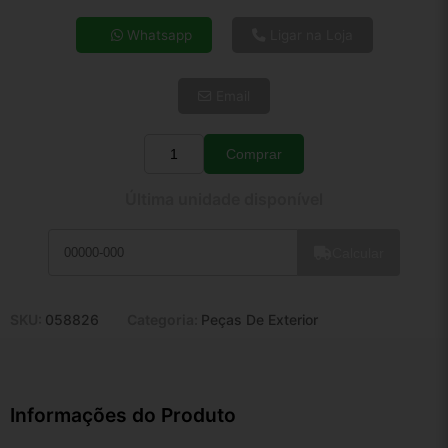
4x de R$ 54,88
Whatsapp
Ligar na Loja
5x de R$ 44,47
6x de R$ 37,50
Email
7x de R$ 32,45
8x de R$ 28,77
9x de R$ 25,89
Comprar
Quantidade
10x de R$ 23,49
Última unidade disponível
11x de R$ 21,62
12x de R$ 20,07
Calcular
SKU:
058826
Categoria:
Peças De Exterior
Informações do Produto