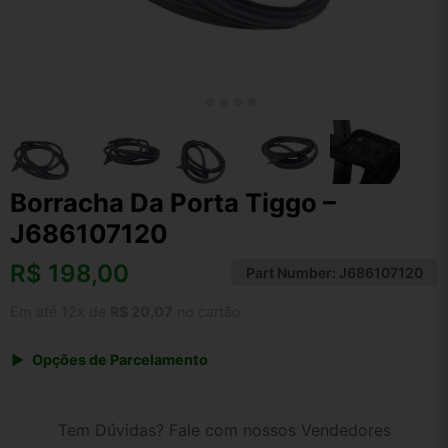
Borracha Da Porta Tiggo –
J686107120
R$
198,00
Part Number:
J686107120
Em até 12x de
R$ 20,07
no cartão
Opções de Parcelamento
1x de R$ 198,00 s/ juros
2x de R$ 106,56
Tem Dúvidas? Fale com nossos Vendedores
3x de R$ 72,09