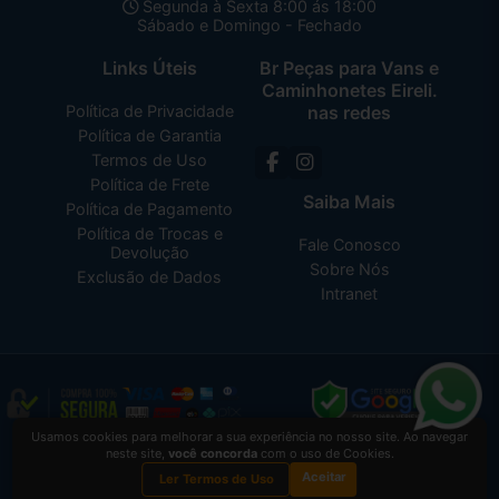
Segunda à Sexta 8:00 ás 18:00
Sábado e Domingo - Fechado
Links Úteis
Br Peças para Vans e
Caminhonetes Eireli.
Política de Privacidade
nas redes
Política de Garantia
Termos de Uso
Política de Frete
Saiba Mais
Política de Pagamento
Política de Trocas e
Fale Conosco
Devolução
Sobre Nós
Exclusão de Dados
Intranet
Usamos cookies para melhorar a sua experiência no nosso site. Ao navegar
Br Peças para Vans e Caminhonetes Eireli.
2026 CREATED BY
VAAPT
neste site,
você concorda
com o uso de Cookies.
Br Peças para Vans e Caminhonetes Eireli.
é uma empresa inscrita no CNPJ
Aceitar
05.741.031/0001-17
Ler Termos de Uso