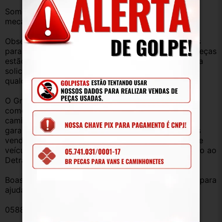
Somos uma empresa com amplo estoque de peças 
mecânica, lataria, acessórios, entre outros.
Observação: Considerando que recebemos veículos 
para retirada de peças diariamente, nem todas as peças 
estão anunciadas, desta forma, fique à vontade para 
solicitar qualquer peça, de qualquer veículo, em 
qualquer um de nossos anúncios.
O Grupo Br Truck Peças está há 25 anos 
comercializando peças para caminhões, vans, 
caminhonetes, automóveis e utilitários. Todas com 
garantia de procedência e funcionamento. Produtos 
vendidos somente com Nota Fiscal e proveniente de 
veículo sucata – TODOS devidamente baixados junto ao 
Detran.
Boas compras e sempre que precisar estamos aqui para 
ajudar!
058826