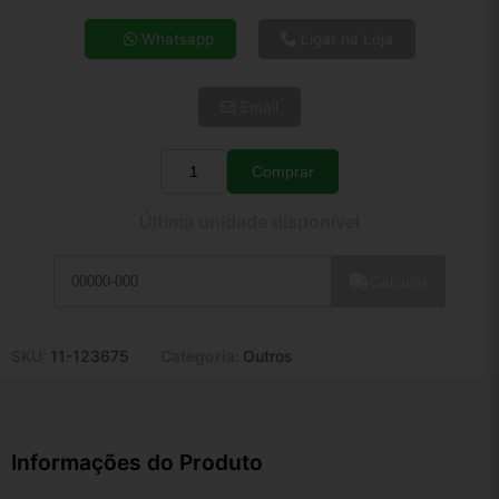
4x de R$ 138,58
Whatsapp
Ligar na Loja
5x de R$ 112,31
6x de R$ 94,71
Email
7x de R$ 81,94
8x de R$ 72,64
9x de R$ 65,38
Comprar
Quantidade
10x de R$ 59,33
Última unidade disponível
11x de R$ 54,60
12x de R$ 50,67
Calcular
SKU:
11-123675
Categoria:
Outros
Informações do Produto