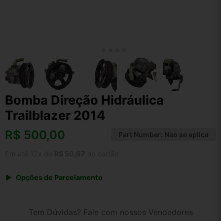
Bomba Direção Hidráulica
Trailblazer 2014
R$
500,00
Part Number:
Nao se aplica
Em até 12x de
R$ 50,67
no cartão
Opções de Parcelamento
1x de R$ 500,00 s/ juros
2x de R$ 269,10
Tem Dúvidas? Fale com nossos Vendedores
3x de R$ 182,05