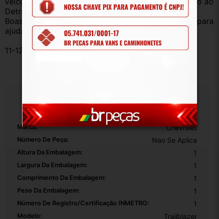
veículo sucata – TODOS devidamente baixados junto ao 
Detran.
Boas compras e sempre que precisar estamos aqui para 
ajudar!
11-123675
Especificações
Marca:
Chevrolet
Número De Peça:
Nao Se Aplica
Altura Da Embalagem:
1
Largura Da Embalagem:
1
Comprimento Da Embalagem:
1
Peso Da Embalagem:
1
Número De Registro/certificação INMETRO:
1
Modelo:
Trailblazer