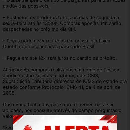
– Utilize sempre o campo de perguntas para tirar todas 
as dúvidas possíveis.
– Postamos os produtos todos os dias de segunda a 
sexta-feira até às 13:30h. Compras após às 14h serão 
despachadas no próximo dia útil.
– Peças podem ser retiradas em nossa loja física 
Curitiba ou despachadas para todo Brasil.
– Pague em até 12x sem juros no cartão de crédito.
Atenção: As compras realizadas em nome de Pessoa 
Jurídica estão sujeitas à cobrança de ICMS, 
Substituição Tributária diferença de ICMS de estado pra 
estado conforme Protocolo ICMS 41, de 4 de abril de 
2008.
Caso você tenha dúvidas sobre o percentual a ser 
aplicado, nos consulte através do campo perguntas o 
valor que será acrescentado.
Somos uma empresa com amplo estoque de peças 