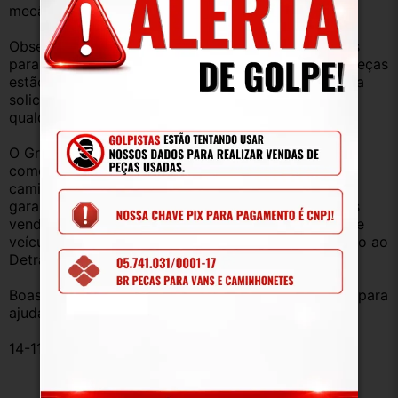
mecânica, lataria, acessórios, entre outros.
Observação: Considerando que recebemos veículos 
para retirada de peças diariamente, nem todas as peças 
estão anunciadas, desta forma, fique à vontade para 
solicitar qualquer peça, de qualquer veículo, em 
qualquer um de nossos anúncios.
O Grupo Br Truck Peças está há 25 anos 
comercializando peças para caminhões, vans, 
caminhonetes, automóveis e utilitários. Todas com 
garantia de procedência e funcionamento. Produtos 
vendidos somente com Nota Fiscal e proveniente de 
veículo sucata – TODOS devidamente baixados junto ao 
Detran.
Boas compras e sempre que precisar estamos aqui para 
ajudar!
14-111151