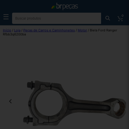
☰
0
Início
/
Loja
/
Peças de Carros e Caminhonetes
/
Motor
/ Biela Ford Ranger
Rfbb3q6200ba