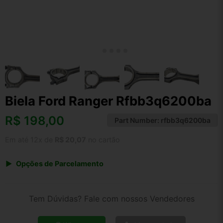
Biela Ford Ranger Rfbb3q6200ba
R$
198,00
Part Number:
rfbb3q6200ba
Em até 12x de
R$ 20,07
no cartão
Opções de Parcelamento
1x de R$ 198,00 s/ juros
2x de R$ 106,56
Tem Dúvidas? Fale com nossos Vendedores
3x de R$ 72,09
4x de R$ 54,88