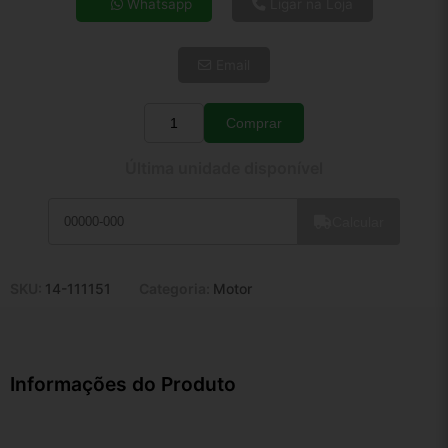
Whatsapp
Ligar na Loja
5x de R$ 44,47
6x de R$ 37,50
Email
7x de R$ 32,45
8x de R$ 28,77
9x de R$ 25,89
Comprar
Quantidade
10x de R$ 23,49
Última unidade disponível
11x de R$ 21,62
12x de R$ 20,07
Calcular
SKU:
14-111151
Categoria:
Motor
Informações do Produto