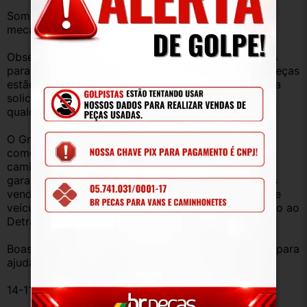
Somos uma empresa com amplo estoque de peças 
mecânica, lataria, acessórios, entre outros.
Observação: Considerando que recebemos veículos 
para retirada de peças diariamente, nem todas as peças 
estão anunciadas, desta forma, fique à vontade para 
solicitar qualquer peça, de qualquer veículo, em 
qualquer um de nossos anúncios.
O Grupo Br Truck Peças está há 25 anos 
comercializando peças para caminhões, vans, 
caminhonetes, automóveis e utilitários. Todas com 
garantia de procedência e funcionamento. Produtos 
vendidos somente com Nota Fiscal e proveniente de 
veículo sucata – TODOS devidamente baixados junto ao 
Detran.
Boas compras e sempre que precisar estamos aqui para 
ajudar!
14-114368