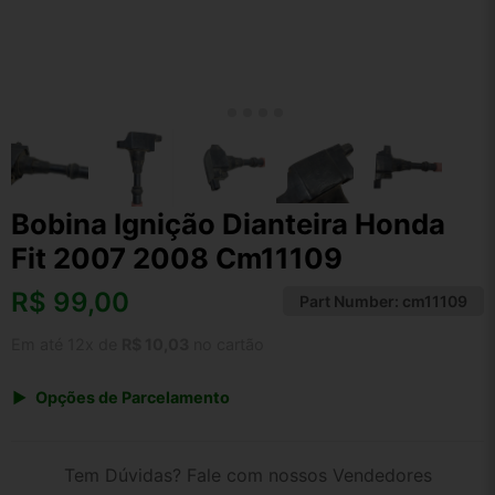
Bobina Ignição Dianteira Honda
Fit 2007 2008 Cm11109
R$
99,00
Part Number:
cm11109
Em até 12x de
R$ 10,03
no cartão
Opções de Parcelamento
1x de R$ 99,00 s/ juros
2x de R$ 53,28
Tem Dúvidas? Fale com nossos Vendedores
3x de R$ 36,05