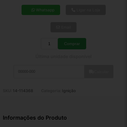
4x de R$ 27,44
Whatsapp
Ligar na Loja
5x de R$ 22,24
6x de R$ 18,75
Email
7x de R$ 16,22
8x de R$ 14,38
9x de R$ 12,95
Comprar
Quantidade
10x de R$ 11,75
Última unidade disponível
11x de R$ 10,81
12x de R$ 10,03
Calcular
SKU:
14-114368
Categoria:
Ignição
Informações do Produto