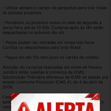
– Utilize sempre o campo de perguntas para tirar todas 
as dúvidas possíveis.
– Postamos os produtos todos os dias de segunda a 
sexta-feira até às 13:30h. Compras após às 14h serão 
despachadas no próximo dia útil.
– Peças podem ser retiradas em nossa loja física 
Curitiba ou despachadas para todo Brasil.
– Pague em até 12x sem juros no cartão de crédito.
Atenção: As compras realizadas em nome de Pessoa 
Jurídica estão sujeitas à cobrança de ICMS, 
Substituição Tributária diferença de ICMS de estado pra 
estado conforme Protocolo ICMS 41, de 4 de abril de 
2008.
Caso você tenha dúvidas sobre o percentual a ser 
aplicado, nos consulte através do campo perguntas o 
valor que será acrescentado.