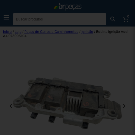
☰
0
Início
/
Loja
/
Peças de Carros e Caminhonetes
/
Ignição
/ Bobina Ignição Audi
A4 078905104