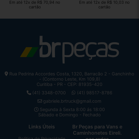
Em até 12x de R$ 70,94 no
Em até 12x de R$ 10,03 no
cartão
cartão
Rua Pedrina Accordes Costa, 1320, Barracão 2 - Ganchinho
- (Contorno Leste, Km 109,8)
Curitiba - PR - CEP: 81935-420
(41) 3348-0700
(41) 98517-8786
gabriele.brtruck@gmail.com
Segunda à Sexta 8:00 ás 18:00
Sábado e Domingo - Fechado
Links Úteis
Br Peças para Vans e
Caminhonetes Eireli.
Política de Privacidade