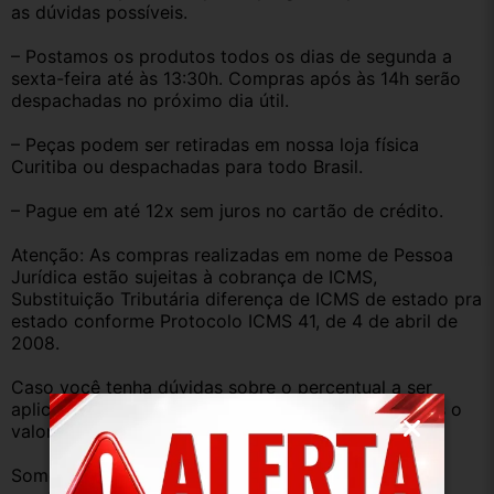
as dúvidas possíveis.
– Postamos os produtos todos os dias de segunda a 
sexta-feira até às 13:30h. Compras após às 14h serão 
despachadas no próximo dia útil.
– Peças podem ser retiradas em nossa loja física 
Curitiba ou despachadas para todo Brasil.
– Pague em até 12x sem juros no cartão de crédito.
Atenção: As compras realizadas em nome de Pessoa 
Jurídica estão sujeitas à cobrança de ICMS, 
Substituição Tributária diferença de ICMS de estado pra 
estado conforme Protocolo ICMS 41, de 4 de abril de 
2008.
Caso você tenha dúvidas sobre o percentual a ser 
aplicado, nos consulte através do campo perguntas o 
valor que será acrescentado.
Somos uma empresa com amplo estoque de peças 