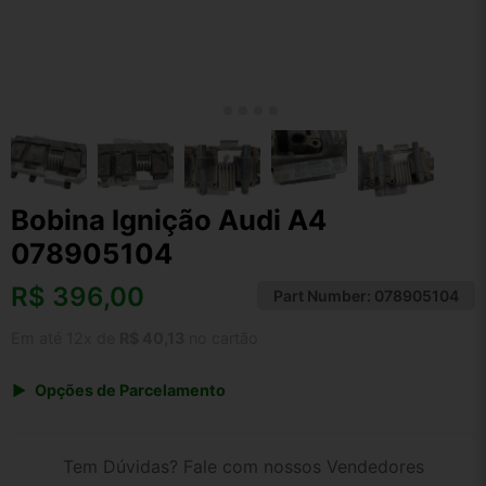
Bobina Ignição Audi A4
078905104
R$
396,00
Part Number:
078905104
Em até 12x de
R$ 40,13
no cartão
Opções de Parcelamento
1x de R$ 396,00 s/ juros
2x de R$ 213,13
Tem Dúvidas? Fale com nossos Vendedores
3x de R$ 144,18