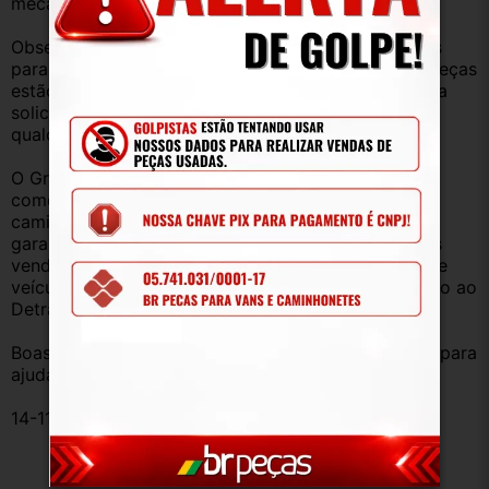
mecânica, lataria, acessórios, entre outros.
Observação: Considerando que recebemos veículos 
para retirada de peças diariamente, nem todas as peças 
estão anunciadas, desta forma, fique à vontade para 
solicitar qualquer peça, de qualquer veículo, em 
qualquer um de nossos anúncios.
O Grupo Br Truck Peças está há 25 anos 
comercializando peças para caminhões, vans, 
caminhonetes, automóveis e utilitários. Todas com 
garantia de procedência e funcionamento. Produtos 
vendidos somente com Nota Fiscal e proveniente de 
veículo sucata – TODOS devidamente baixados junto ao 
Detran.
Boas compras e sempre que precisar estamos aqui para 
ajudar!
14-114421