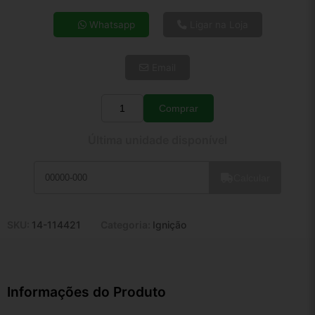
4x de R$ 109,75
Whatsapp
Ligar na Loja
5x de R$ 88,95
6x de R$ 75,01
Email
7x de R$ 64,90
8x de R$ 57,53
9x de R$ 51,78
Comprar
Quantidade
10x de R$ 46,99
Última unidade disponível
11x de R$ 43,24
12x de R$ 40,13
Calcular
SKU:
14-114421
Categoria:
Ignição
Informações do Produto