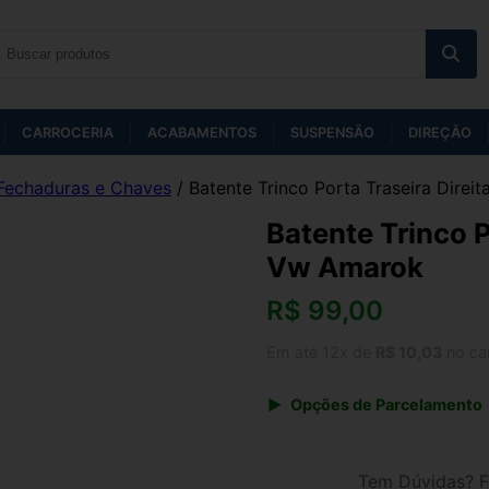
CARROCERIA
ACABAMENTOS
SUSPENSÃO
DIREÇÃO
Fechaduras e Chaves
/ Batente Trinco Porta Traseira Dire
Batente Trinco P
Vw Amarok
R$
99,00
Em até 12x de
R$ 10,03
no ca
Opções de Parcelamento
1x de R$ 99,00 s/ juros
3x de R$ 36,05
Tem Dúvidas? F