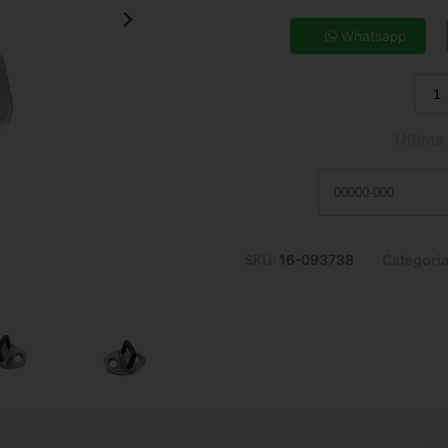
5x de R$ 22,24
7x de R$ 16,22
Whatsapp
9x de R$ 12,95
11x de R$ 10,81
Última
SKU:
16-093738
Categori