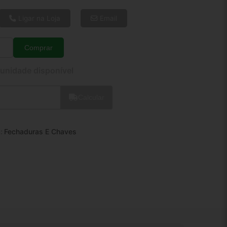
6x de R$ 18,75
8x de R$ 14,38
Ligar na Loja
Email
10x de R$ 11,75
12x de R$ 10,03
Comprar
Quantidade
 unidade disponível
Calcular
a:
Fechaduras E Chaves