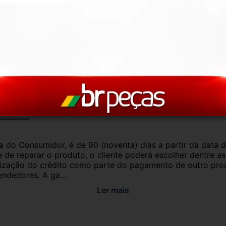
com garantia de procedência e funcionamento. 
roveniente de veículo sucata – TODOS 
ui para ajudar!
antia
Certificado de Procedência
Troca e Devol
a do Consumidor, é de 90 (noventa) dias a partir da data 
e de reparar o produto, o cliente poderá escolher dentre a
utilização do crédito como parte do pagamento de outro pr
ndedores. A ga...
Ler mais