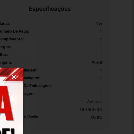
Especificações
arca:
Vw
úmero De Peça:
1
omprimento:
1
argura:
1
ltura:
1
rigem:
Brasil
ltura Da Embalagem:
1
argura Da Embalagem:
1
omprimento Da Embalagem:
1
eso Da Embalagem:
1
odelo:
Amarok
KU:
16-093738
otivo De GTIN Vacío:
Outro