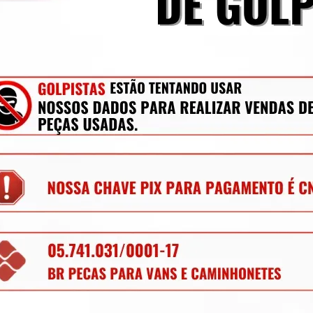
r todas as dúvidas possíveis.
a a sexta-feira até às 13:30h. Compras após 
a Curitiba ou despachadas para todo Brasil.
ito.
oa Jurídica estão sujeitas à cobrança de 
S de estado pra estado conforme Protocolo 
er aplicado, nos consulte através do campo 
mecânica, lataria, acessórios, entre outros.
os para retirada de peças diariamente, nem 
ique à vontade para solicitar qualquer peça, 
 anúncios.
ializando peças para caminhões, vans, 