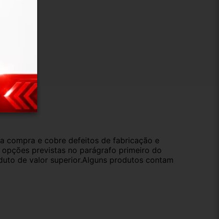
ução
da compra e cobre defeitos de fabricação e
s opções previstas no parágrafo primeiro do
oduto de valor superior.Alguns produtos contam