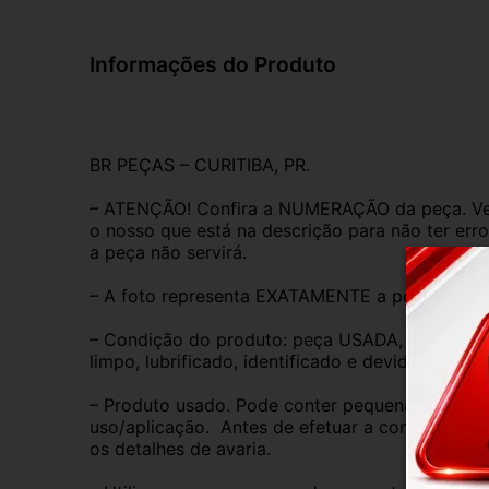
Informações do Produto
BR PEÇAS – CURITIBA, PR.
– ATENÇÃO! Confira a NUMERAÇÃO da peça. Ver
o nosso que está na descrição para não ter erro
a peça não servirá.
– A foto representa EXATAMENTE a peça anunc
– Condição do produto: peça USADA, ORIGINAL,
limpo, lubrificado, identificado e devidamente 
– Produto usado. Pode conter pequenas marcas 
uso/aplicação.  Antes de efetuar a compra, anal
os detalhes de avaria.