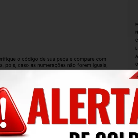
M
N
C
L
A
ifique o código de sua peça e compare com 
s, pois, caso as numerações não forem iguais, 
O
A
L
iada.
C
 exatamente conforme a foto. O produto está 
P
protegido e embalado.
M
S
de uso, mas que não interferem no 
ise todas as fotos, pois nelas aparecem todos 
M