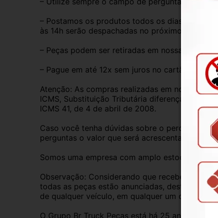
– Utilize sempre o campo de perguntas para tira
– Postamos os produtos todos os dias de segund
às 14h serão despachadas no próximo dia útil.
– Peças podem ser retiradas em nossa loja físic
– Pague em até 12x sem juros no cartão de créd
Atenção: As compras realizadas em nome de Pess
ICMS, Substituição Tributária diferença de ICM
ICMS 41, de 4 de abril de 2008.
Caso você tenha dúvidas sobre o percentual a s
perguntas o valor que será acrescentado.
Somos uma empresa com amplo estoque de peças 
Observação: Considerando que recebemos veícul
todas as peças estão anunciadas, desta forma, f
de qualquer veículo, em qualquer um de nossos
O Grupo Br Truck Peças está há 25 anos comerc