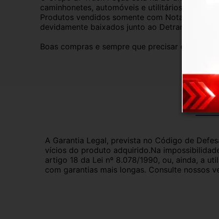
caminhonetes, automóveis e utilitários. Todas 
Produtos vendidos somente com Nota Fiscal e p
devidamente baixados junto ao Detran.
Boas compras e sempre que precisar estamos aq
Gar
A Garantia Legal, prevista no Código de Defes
vícios do produto adquirido.Na impossibilidad
artigo 18 da Lei nº 8.078/1990, ou, ainda, a 
com garantias mais longas. Consulte nossos ve