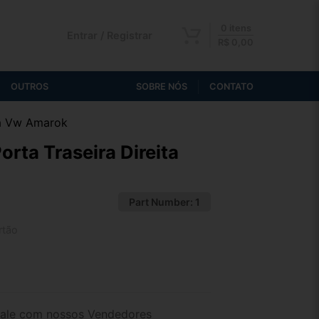
0 itens
Entrar / Registrar
R$
0,00
OUTROS
SOBRE NÓS
CONTATO
ita Vw Amarok
orta Traseira Direita
Part Number:
1
rtão
2x de R$ 53,28
4x de R$ 27,44
ale com nossos Vendedores