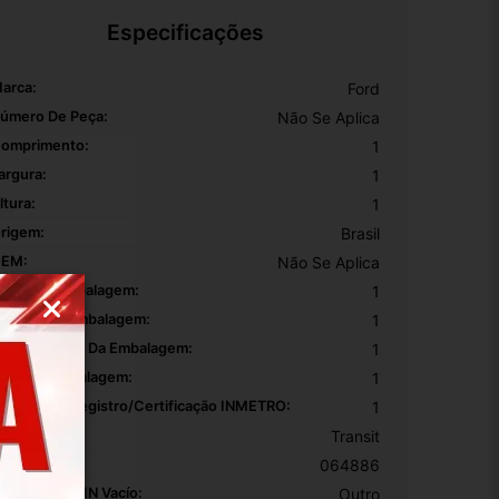
Especificações
arca:
Ford
úmero De Peça:
Não Se Aplica
omprimento:
1
argura:
1
ltura:
1
rigem:
Brasil
EM:
Não Se Aplica
ltura Da Embalagem:
1
argura Da Embalagem:
1
omprimento Da Embalagem:
1
eso Da Embalagem:
1
úmero De Registro/certificação INMETRO:
1
odelo:
Transit
KU:
064886
otivo De GTIN Vacío:
Outro