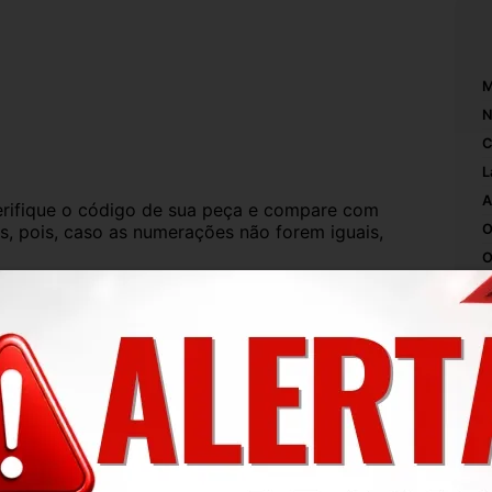
M
N
C
L
A
ifique o código de sua peça e compare com 
s, pois, caso as numerações não forem iguais, 
O
O
A
iada.
L
 exatamente conforme a foto. O produto está 
C
protegido e embalado.
P
N
de uso, mas que não interferem no 
ise todas as fotos, pois nelas aparecem todos 
M
S
M