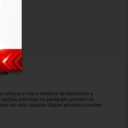
ução
da compra e cobre defeitos de fabricação e
s opções previstas no parágrafo primeiro do
oduto de valor superior.Alguns produtos contam