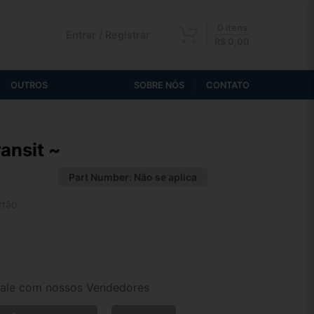
0 itens
Entrar / Registrar
R$
0,00
OUTROS
SOBRE NÓS
CONTATO
ansit ~
Part Number:
Não se aplica
rtão
2x de R$ 53,28
4x de R$ 27,44
ale com nossos Vendedores
6x de R$ 18,75