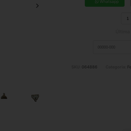
7x de R$ 16,22
Whatsapp
9x de R$ 12,95
11x de R$ 10,81
Última
SKU:
064886
Categoria:
F