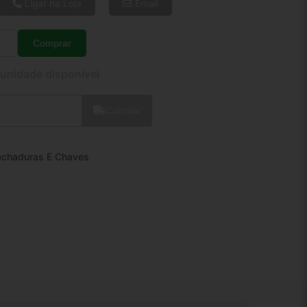
8x de R$ 14,38
Ligar na Loja
Email
10x de R$ 11,75
12x de R$ 10,03
Comprar
Quantidade
 unidade disponível
Calcular
echaduras E Chaves