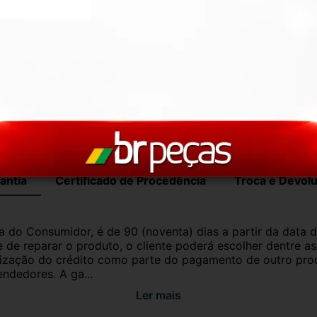
com garantia de procedência e funcionamento. 
roveniente de veículo sucata – TODOS 
ui para ajudar!
antia
Certificado de Procedência
Troca e Devol
a do Consumidor, é de 90 (noventa) dias a partir da data 
e de reparar o produto, o cliente poderá escolher dentre a
utilização do crédito como parte do pagamento de outro pr
ndedores. A ga...
Ler mais