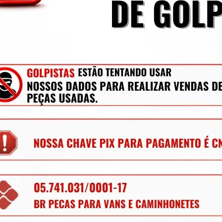
r todas as dúvidas possíveis.
a a sexta-feira até às 13:30h. Compras após 
a Curitiba ou despachadas para todo Brasil.
ito.
oa Jurídica estão sujeitas à cobrança de 
S de estado pra estado conforme Protocolo 
er aplicado, nos consulte através do campo 
mecânica, lataria, acessórios, entre outros.
os para retirada de peças diariamente, nem 
ique à vontade para solicitar qualquer peça, 
 anúncios.
ializando peças para caminhões, vans, 