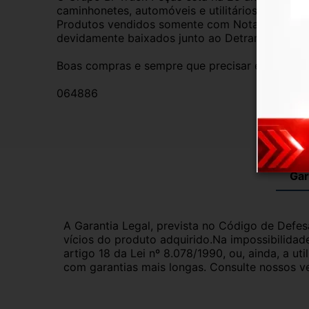
caminhonetes, automóveis e utilitários. Todas 
Produtos vendidos somente com Nota Fiscal e p
devidamente baixados junto ao Detran.
Boas compras e sempre que precisar estamos aq
064886
Gar
A Garantia Legal, prevista no Código de Defes
vícios do produto adquirido.Na impossibilidad
artigo 18 da Lei nº 8.078/1990, ou, ainda, a 
com garantias mais longas. Consulte nossos ve