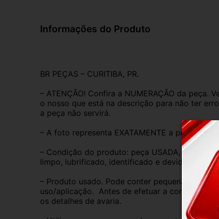
Informações do Produto
BR PEÇAS – CURITIBA, PR.
– ATENÇÃO! Confira a NUMERAÇÃO da peça. Ver
o nosso que está na descrição para não ter erro
a peça não servirá.
– A foto representa EXATAMENTE a peça anunc
– Condição do produto: peça USADA, ORIGINAL,
limpo, lubrificado, identificado e devidamente 
– Produto usado. Pode conter pequenas marcas 
uso/aplicação.  Antes de efetuar a compra, anal
os detalhes de avaria.