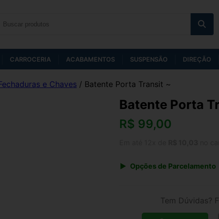
CARROCERIA
ACABAMENTOS
SUSPENSÃO
DIREÇÃO
Fechaduras e Chaves
/ Batente Porta Transit ~
Batente Porta Tr
R$
99,00
Em até 12x de
R$ 10,03
no ca
Opções de Parcelamento
1x de R$ 99,00 s/ juros
3x de R$ 36,05
Tem Dúvidas? F
5x de R$ 22,24