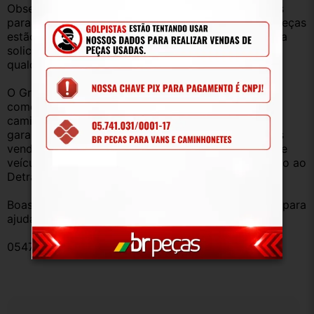
Observação: Considerando que recebemos veículos 
para retirada de peças diariamente, nem todas as peças 
estão anunciadas, desta forma, fique à vontade para 
solicitar qualquer peça, de qualquer veículo, em 
qualquer um de nossos anúncios.
O Grupo Br Truck Peças está há 25 anos 
comercializando peças para caminhões, vans, 
caminhonetes, automóveis e utilitários. Todas com 
garantia de procedência e funcionamento. Produtos 
vendidos somente com Nota Fiscal e proveniente de 
veículo sucata – TODOS devidamente baixados junto ao 
Detran.
Boas compras e sempre que precisar estamos aqui para 
ajudar!
054743-Ítalo