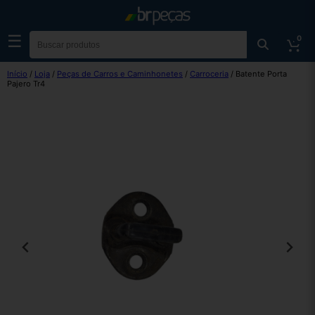
☰
0
Início
/
Loja
/
Peças de Carros e Caminhonetes
/
Carroceria
/ Batente Porta
Pajero Tr4