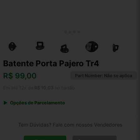
Batente Porta Pajero Tr4
R$
99,00
Part Number:
Não se aplica
Em até 12x de
R$ 10,03
no cartão
Opções de Parcelamento
1x de R$ 99,00 s/ juros
2x de R$ 53,28
Tem Dúvidas? Fale com nossos Vendedores
3x de R$ 36,05
4x de R$ 27,44