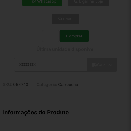
Whatsapp
Ligar na Loja
5x de R$ 22,24
6x de R$ 18,75
Email
7x de R$ 16,22
8x de R$ 14,38
9x de R$ 12,95
Comprar
Quantidade
10x de R$ 11,75
Última unidade disponível
11x de R$ 10,81
12x de R$ 10,03
Calcular
SKU:
054743
Categoria:
Carroceria
Informações do Produto