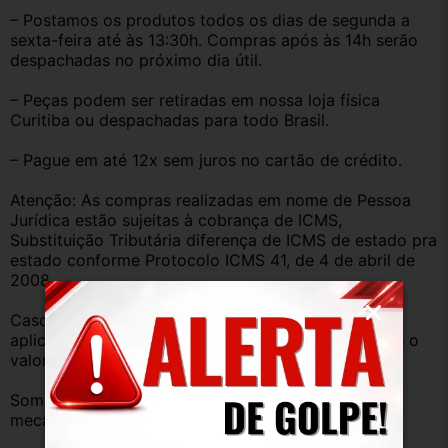
– Postamos os produtos todos os dias de segunda a 
sexta-feira até às 13:30h. Compras após às 14h serão 
despachadas no próximo dia útil.
– Peças podem ser retiradas em nossa loja física 
Curitiba ou despachadas para todo Brasil.
– Pague em até 12x sem juros no cartão de crédito.
Atenção: As compras realizadas em nome de Pessoa 
Jurídica estão sujeitas à cobrança de ICMS, 
Substituição Tributária diferença de ICMS de estado pra 
estado conforme Protocolo ICMS 41, de 4 de abril de 
2008.
Caso você tenha dúvidas sobre o percentual a ser 
aplicado, nos consulte através do campo perguntas o 
valor que será acrescentado.
Somos uma empresa com amplo estoque de peças 
mecânica, lataria, acessórios, entre outros.