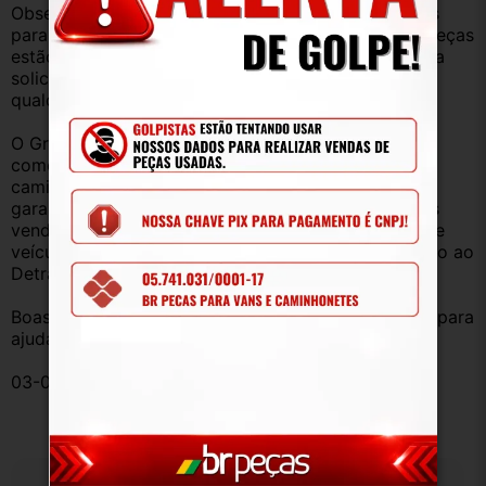
Observação: Considerando que recebemos veículos 
para retirada de peças diariamente, nem todas as peças 
estão anunciadas, desta forma, fique à vontade para 
solicitar qualquer peça, de qualquer veículo, em 
qualquer um de nossos anúncios.
O Grupo Br Truck Peças está há 25 anos 
comercializando peças para caminhões, vans, 
caminhonetes, automóveis e utilitários. Todas com 
garantia de procedência e funcionamento. Produtos 
vendidos somente com Nota Fiscal e proveniente de 
veículo sucata – TODOS devidamente baixados junto ao 
Detran.
Boas compras e sempre que precisar estamos aqui para 
ajudar!
03-080558