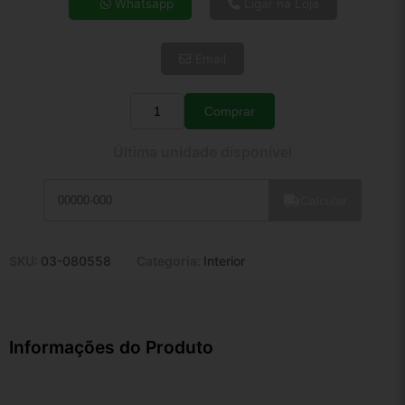
Whatsapp
Ligar na Loja
5x de R$ 22,24
6x de R$ 18,75
Email
7x de R$ 16,22
8x de R$ 14,38
9x de R$ 12,95
Comprar
Quantidade
10x de R$ 11,75
Última unidade disponível
11x de R$ 10,81
12x de R$ 10,03
Calcular
SKU:
03-080558
Categoria:
Interior
Informações do Produto