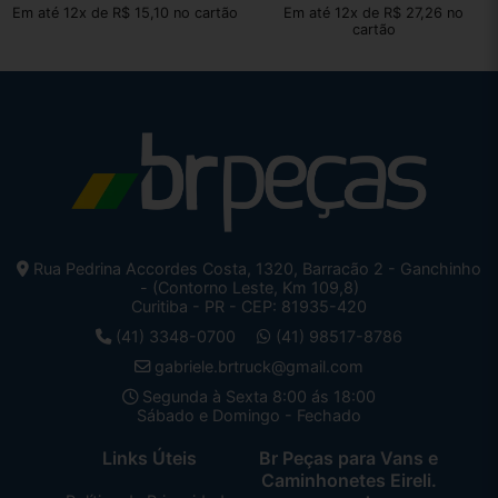
Em até 12x de R$ 15,10 no cartão
Em até 12x de R$ 27,26 no
cartão
Rua Pedrina Accordes Costa, 1320, Barracão 2 - Ganchinho
- (Contorno Leste, Km 109,8)
Curitiba - PR - CEP: 81935-420
(41) 3348-0700
(41) 98517-8786
gabriele.brtruck@gmail.com
Segunda à Sexta 8:00 ás 18:00
Sábado e Domingo - Fechado
Links Úteis
Br Peças para Vans e
Caminhonetes Eireli.