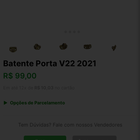
Batente Porta V22 2021
R$
99,00
Em até 12x de
R$ 10,03
no cartão
Opções de Parcelamento
1x de R$ 99,00 s/ juros
2x de R$ 53,28
Tem Dúvidas? Fale com nossos Vendedores
3x de R$ 36,05
4x de R$ 27,44