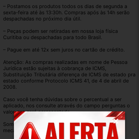
– Postamos os produtos todos os dias de segunda a 
sexta-feira até às 13:30h. Compras após às 14h serão 
despachadas no próximo dia útil.
– Peças podem ser retiradas em nossa loja física 
Curitiba ou despachadas para todo Brasil.
– Pague em até 12x sem juros no cartão de crédito.
Atenção: As compras realizadas em nome de Pessoa 
Jurídica estão sujeitas à cobrança de ICMS, 
Substituição Tributária diferença de ICMS de estado pra 
estado conforme Protocolo ICMS 41, de 4 de abril de 
2008.
Caso você tenha dúvidas sobre o percentual a ser 
aplicado, nos consulte através do campo perguntas o 
valor que será acrescentado.
Somos uma empresa com amplo estoque de peças 
mecânica, lataria, acessórios, entre outros.